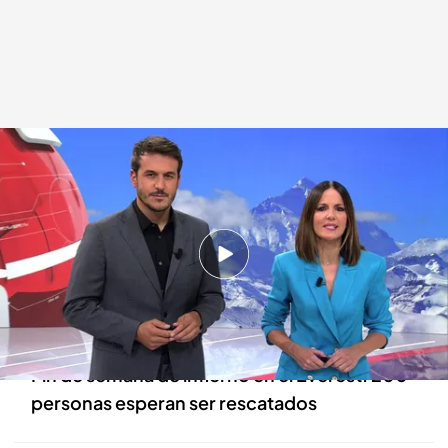
Las noticias, de la mano de Diego Losada y Mónica Sanz
.
Cuatro
Redacción digital Noticias Cuatro
06 OCT 2025 - 21:38h.
Greta Thunberg minimiza los "maltratos y
abusos" israelíes a activistas y pide centrarse
en el "genocidio"
Fin de semana de infierno en el Everest: 200
personas esperan ser rescatados