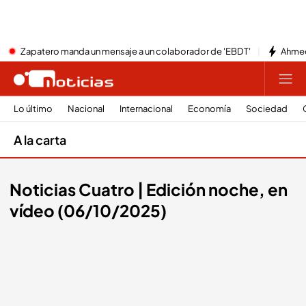
Zapatero manda un mensaje a un colaborador de 'EBDT'
Ahmed
Lo último
Nacional
Internacional
Economía
Sociedad
A la carta
Noticias Cuatro | Edición noche, en
vídeo (06/10/2025)