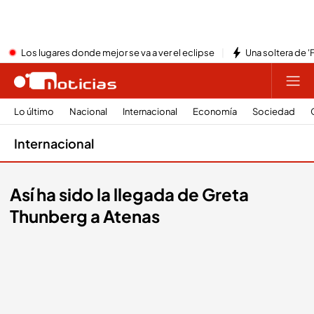
Los lugares donde mejor se va a ver el eclipse
Una soltera de '
Lo último
Nacional
Internacional
Economía
Sociedad
Internacional
Así ha sido la llegada de Greta
Thunberg a Atenas