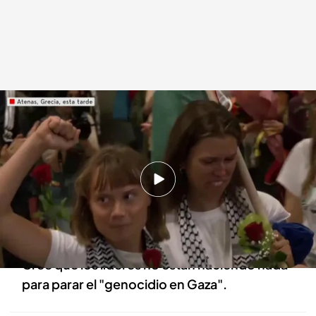
Una imagen de Greta Thunberg
.
Cuatro
Redacción digital Noticias Cuatro
06 OCT 2025 - 21:19h.
Greta Thunberg ha pedido a su llegada a
Atenas tras ser deportada de Israel no centrar
la atención en los "maltratos y abusos"
Cree que los líderes no están haciendo nada
para parar el "genocidio en Gaza".