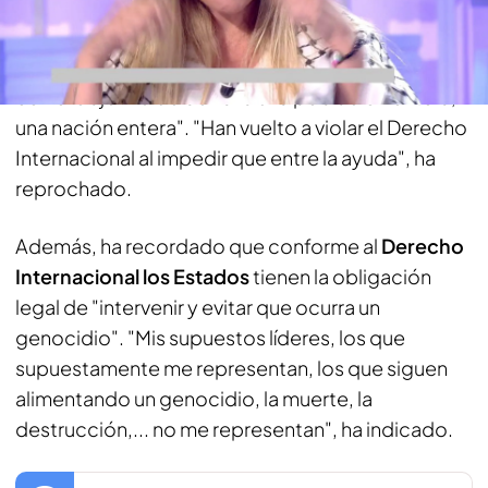
Thunberg ha acusado a Israel de
"seguir
empeorando y endureciendo su genocidio
y la
destrucción en masa con intenciones genocidas
con el objetivo de borrar a una población entera,
una nación entera". "Han vuelto a violar el Derecho
Internacional al impedir que entre la ayuda", ha
reprochado.
Además, ha recordado que conforme al
Derecho
Internacional los Estados
tienen la obligación
legal de "intervenir y evitar que ocurra un
genocidio". "Mis supuestos líderes, los que
supuestamente me representan, los que siguen
alimentando un genocidio, la muerte, la
destrucción,... no me representan", ha indicado.