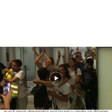
Las torturas psicológicas y malos tratos que denuncia la flotilla de Gaza al
llegar a casa: "No hay medicamentos para animales"
PUEDE INTERESARTE
Israel obvia la petición de Donald Trump y sigue
con sus bombardeos sobre Gaza: más de 70
muertos, muchos de ellos niños
Los últimos españoles de la
Global Sumud Flotilla
que fueron detenidos por Israel cuando se dirigían