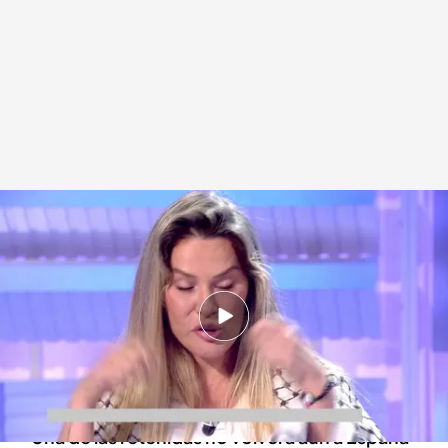
Una imagen de la influencer de la flotilla de Gaza, Hanan Alcalde
.
Cuatro
Redacción digital Noticias Cuatro
06 OCT 2025 - 17:21h.
Hanan Alcalde narra las horas retenidos en
Israel: "Nosotros estuvimos 48 horas sin
comer, 36 horas sin agua, sin medicinas"
Una de las retenidas no volverá aún a España