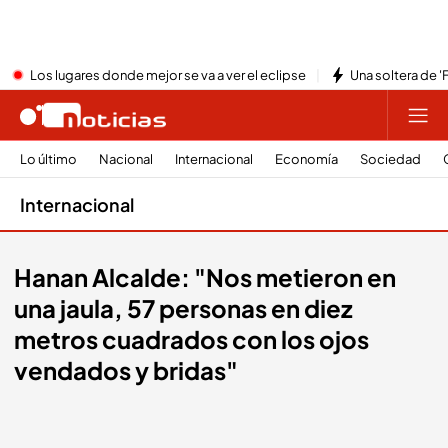
Los lugares donde mejor se va a ver el eclipse
Una soltera de '
Lo último
Nacional
Internacional
Economía
Sociedad
Internacional
Hanan Alcalde: "Nos metieron en
una jaula, 57 personas en diez
metros cuadrados con los ojos
vendados y bridas"