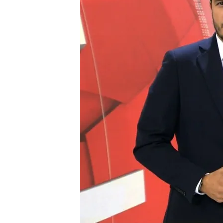
Nuevo ultimátum de Tru
Gaza
En el nuevo informe de
del Partido Socialista c
Compartir
Nuevo ultimátum de Trump 
Nuevo ultimátum de Tru
hasta la
medianoche del 
como el que no se ha visto
redes en el que habla de
violenta". Asegura que deb
18:00 horas de la tarde, h