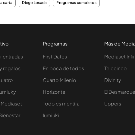
la carta
Diego Losada
Programas completos
tivo
Programas
Más de Medi
 entradas
First Dates
Mediaset Infi
y regalos
En boca de todos
Telecinco
Cuatro
Cuarto Milenio
Divinity
Iumiuky
Horizonte
ElDesmarqu
 Mediaset
Todo es mentira
Uppers
Bienestar
Iumiuki