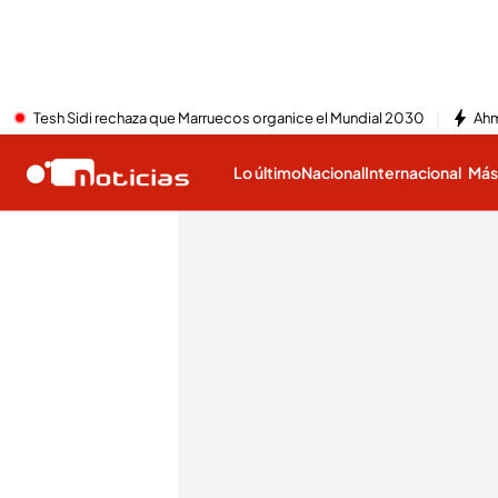
Tesh Sidi rechaza que Marruecos organice el Mundial 2030
Ahm
Lo último
Nacional
Internacional
Má