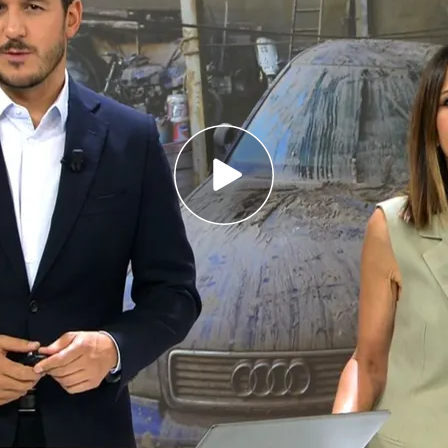
mp a Hamás para que acepte su plan sobre
 la UCO sobre el caso Koldo aparecen sobres
on dinero en metálico
a Hamás
mp
a
Hamás
para que acepte su plan sobre Gaza
domingo
o se desatará, dice Trump, un infierno
 antes. Lo ha hecho con un largo mensaje en sus
 Hamás como "una amenaza despiadada y
e llegar a un acuerdo "antes del domingo a las
ora de Washington.