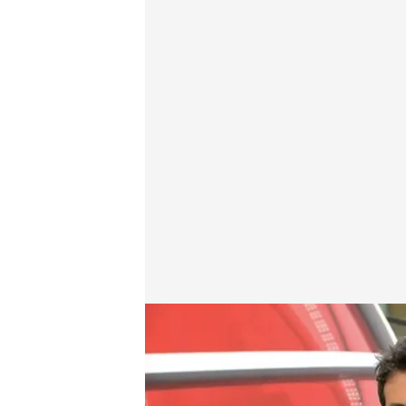
Las noticias, de la mano de Diego Losada y Mónica
Redacción digital Noticias Cuatro
03 OCT 2025 - 21:39h.