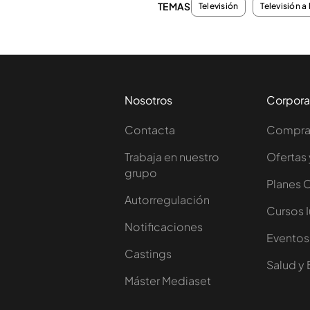
TEMAS
Televisión
Televisión a 
Nosotros
Corpora
Contacta
Comprar
Trabaja en nuestro
Ofertas 
grupo
Planes 
Autorregulación
Cursos 
Notificaciones
Eventos
Castings
Salud y 
Máster Mediaset