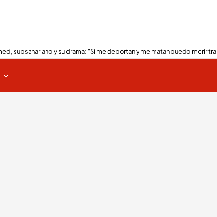
ed, subsahariano y su drama: "Si me deportan y me matan puedo morir tra
s