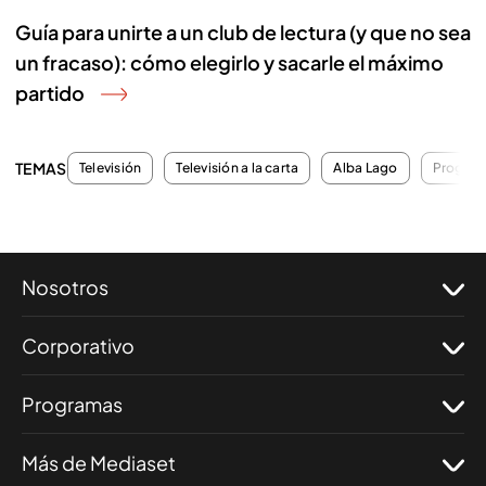
Guía para unirte a un club de lectura (y que no sea
un fracaso): cómo elegirlo y sacarle el máximo
partido
TEMAS
Televisión
Televisión a la carta
Alba Lago
Program
Nosotros
Corporativo
Programas
Más de Mediaset