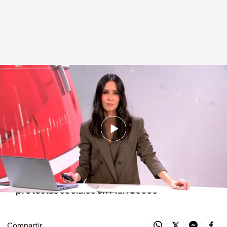
Las noticias, de la mano de Alba Lago
Redacción digital Noticias Cuatro
02 OCT 2025 - 16:27h.
Los miembros de la Flotilla detenidos ya han
llegado a tierra
Mueren dos jóvenes en la cuarta noche de
protestas sociales en Marruecos
Compartir