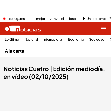
Los lugares donde mejor se va a ver el eclipse
Una soltera de '
Lo último
Nacional
Internacional
Economía
Sociedad
A la carta
Noticias Cuatro | Edición mediodía,
en vídeo (02/10/2025)