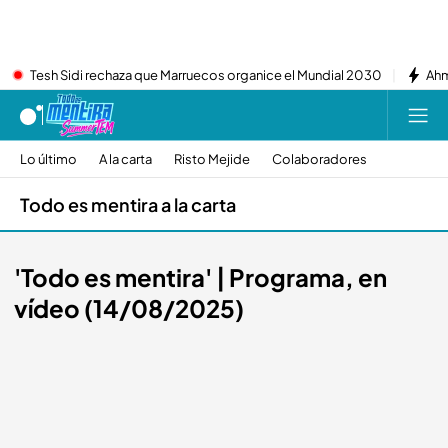
Tesh Sidi rechaza que Marruecos organice el Mundial 2030
Ahm
Lo último
A la carta
Risto Mejide
Colaboradores
Todo es mentira a la carta
'Todo es mentira' | Programa, en
vídeo (14/08/2025)