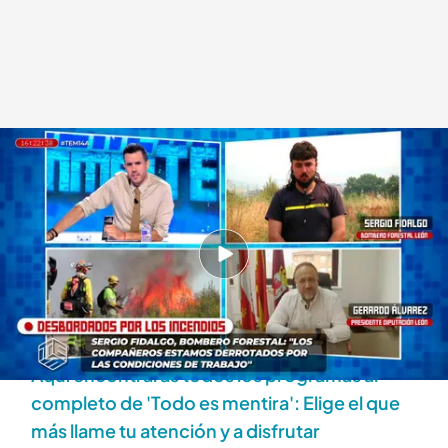
Programa completo
.
'Todo es mentira'
Todo es mentira
14 AGO 2025 - 19:15h.
Ya puedes ver el programa completo del 14 de
agosto de 2025 ¡Dale al play y entérate de la
actualidad!
Aquí encontrarás todos los programas al
completo de 'Todo es mentira': Elige el que
más llame tu atención y a disfrutar