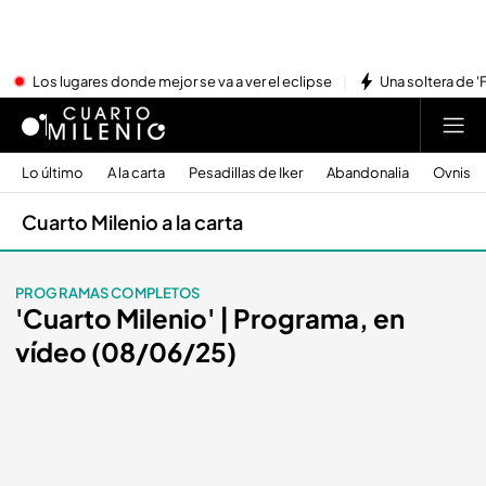
Los lugares donde mejor se va a ver el eclipse
Una soltera de '
Lo último
A la carta
Pesadillas de Iker
Abandonalia
Ovnis
Cuarto Milenio a la carta
PROGRAMAS COMPLETOS
'Cuarto Milenio' | Programa, en
vídeo (08/06/25)