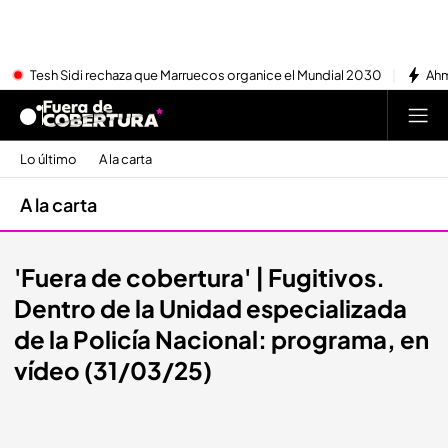
Tesh Sidi rechaza que Marruecos organice el Mundial 2030
Ahm
Lo último
A la carta
A la carta
'Fuera de cobertura' | Fugitivos.
Dentro de la Unidad especializada
de la Policía Nacional: programa, en
vídeo (31/03/25)