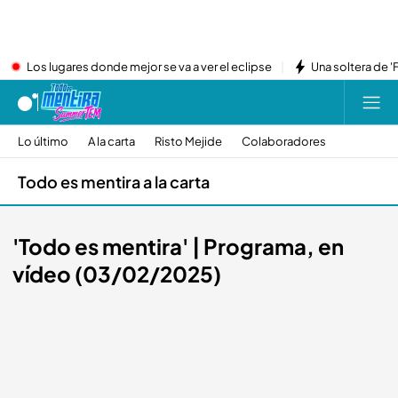
Los lugares donde mejor se va a ver el eclipse
Una soltera de '
Lo último
A la carta
Risto Mejide
Colaboradores
Todo es mentira a la carta
'Todo es mentira' | Programa, en
vídeo (03/02/2025)