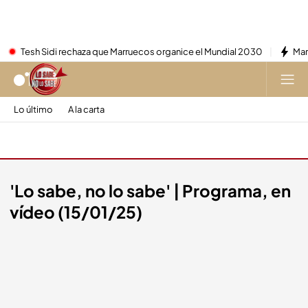
Tesh Sidi rechaza que Marruecos organice el Mundial 2030
Mar
Lo último
A la carta
A la carta
'Lo sabe, no lo sabe' | Programa, en
vídeo (15/01/25)