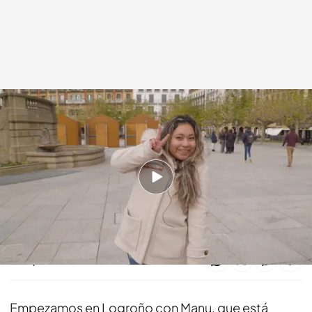
'Lo sabe, no lo sabe'
Lo sabe, no lo sabe
15 ENE 2025 - 20:10h.
¡Dale al 'play' y disfruta del programa completo
de Lo sabe, no lo sabe!
Compartir
Empezamos en Logroño con Manu, que está