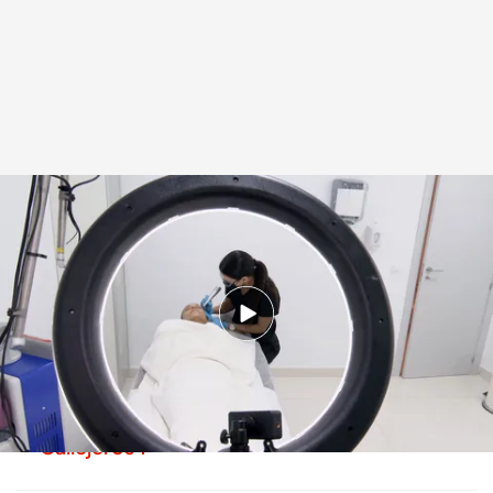
'Callejeros: El secreto de la belleza eterna' | Programa, en vídeo (13/01/25)
Callejeros
14 ENE 2025 - 00:45h.
No te pierdas el nuevo programa de
'Callejeros', al completo
¡Todos los programas al completo de
'Callejeros'!