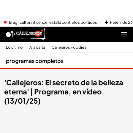
El agricultor influencer estalla contra los políticos
Faten, de 26
Lo último
A la carta
Callejeros Foodies
programas completos
'Callejeros: El secreto de la belleza
eterna' | Programa, en vídeo
(13/01/25)