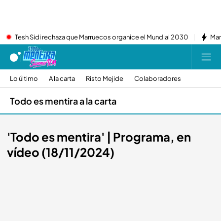
Tesh Sidi rechaza que Marruecos organice el Mundial 2030
Mar
Lo último
A la carta
Risto Mejide
Colaboradores
Todo es mentira a la carta
'Todo es mentira' | Programa, en
vídeo (18/11/2024)