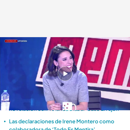
El programa completo.
Todo es mentira
18 NOV 2024 - 20:48h.
¡Dale al 'play' y disfruta del programa completo
de 'Todo es mentira'!
Irene Montero, en su estreno en ‘TEM’: de su
no relación con Yolanda Díaz al 'Caso Errejón'
Las declaraciones de Irene Montero como
colaboradora de ‘Todo Es Mentira’