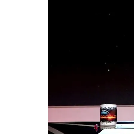
Las emocionadas palabra
'ejército milenario' es u
Compartir
Iker Jiménez arranca un n
por todo el apoyo recibido
seguidores, como por sus
directivos de su cadena de
mejores expertos si la cat
tanto silencio al respecto.
TEMAS
Televisión
Televisión a 