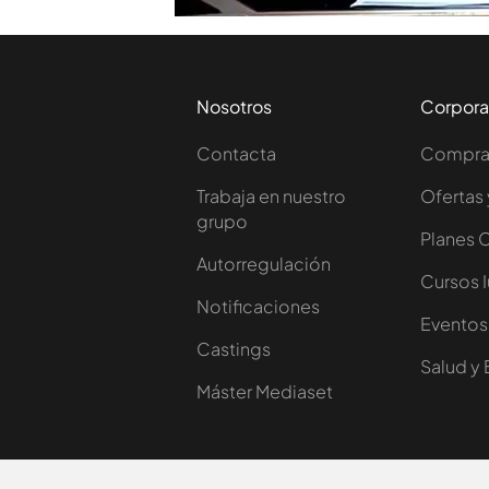
Nosotros
Corpora
Contacta
Comprar
Trabaja en nuestro
Ofertas 
grupo
Planes 
Autorregulación
Cursos 
Notificaciones
Eventos
Castings
Salud y 
Máster Mediaset