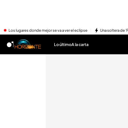
Los lugares donde mejor se va a ver el eclipse
Una soltera de '
Lo último
A la carta