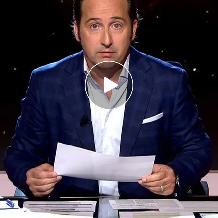
s de Iker Jiménez por el apoyo recibido: "El
n ejército de luz"
uevo program de 'Horizonte' dando las gracias
 durante estos últimos días tanto por sus
 compañeros de prefosión, como por los
 televisión antes de seguir debatiendo con los
ástrofe se podría o no haber evitado y por qué
la carta
Programas completos