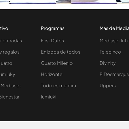
tivo
Programas
Más de Medi
 entradas
First Dates
Mediaset Infi
y regalos
En boca de todos
Telecinco
Cuatro
Cuarto Milenio
Divinity
Iumiuky
Horizonte
ElDesmarqu
 Mediaset
Todo es mentira
Uppers
Bienestar
Iumiuki