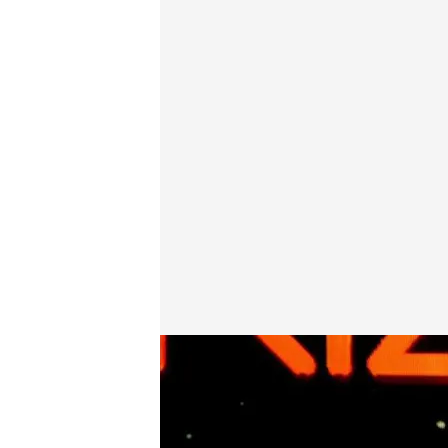
Iker Jiménez se dirige a la audiencia para agradecer
Horizonte
15 NOV 2024 - 08:25h.