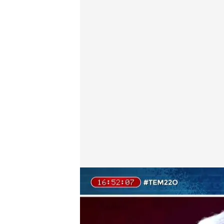
El programa completo.
Todo es mentira
22 OCT 2024 - 20:01h.