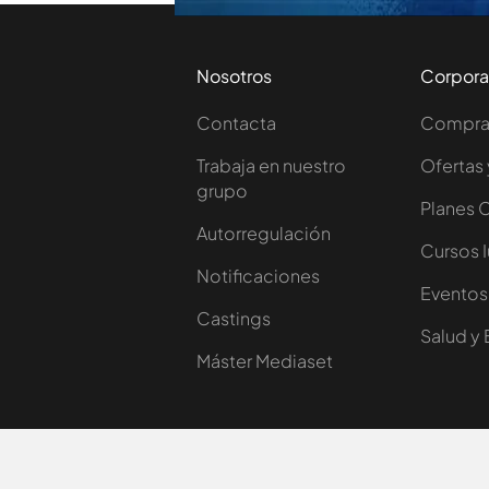
Nosotros
Corpora
Contacta
Comprar
Trabaja en nuestro
Ofertas 
grupo
Planes 
Autorregulación
Cursos 
Notificaciones
Eventos
Castings
Salud y 
Máster Mediaset