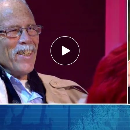
ta del programa completo de 'Todo es mentira'!
rgado de titulares, como el desplante de Ayuso
 a Feijóo o los polémicos audios del tren que
o lo que más atención ha despertado a Risto
s es la
buena sintonía entre Marta Flich
y un
"Está a punto de entrar Carlos Sobera", decían
 (22/10/2024).
la carta
Programas completos