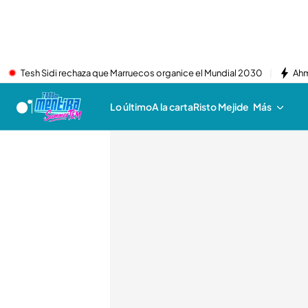
Tesh Sidi rechaza que Marruecos organice el Mundial 2030
Ahm
Lo último
A la carta
Risto Mejide
Más