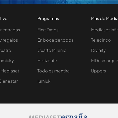
tivo
Programas
Más de Medi
 entradas
First Dates
Mediaset Infi
y regalos
En boca de todos
Telecinco
Cuatro
Cuarto Milenio
Divinity
Iumiuky
Horizonte
ElDesmarqu
 Mediaset
Todo es mentira
Uppers
Bienestar
Iumiuki