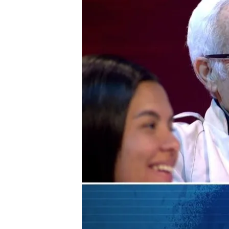
¡Dale al 'play' y disfru
Compartir
'Todo es mentira'
viene ca
a Sánchez que desacredita
descarriló en Atocha, per
Mejide y sus colaboradore
espectador del público
. 
entre risas desde el plató
TEMAS
Televisión
Televisión a 