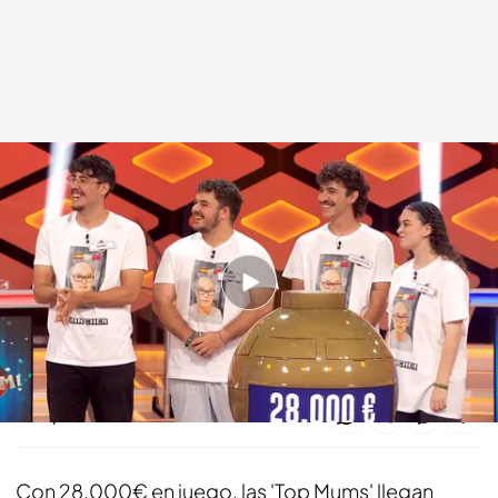
‘¡Boom!' (13/09/24)
¡Boom!
13 SEP 2024 - 20:10h.
Todos los programas de 'Lo sabe, no lo sabe',
completos
Compartir
Con 28.000€ en juego, las 'Top Mums' llegan