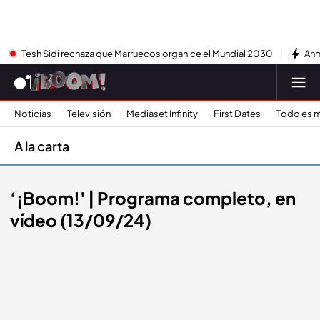
Tesh Sidi rechaza que Marruecos organice el Mundial 2030
Ahm
Noticias
Televisión
Mediaset Infinity
First Dates
Todo es m
A la carta
‘¡Boom!' | Programa completo, en
vídeo (13/09/24)