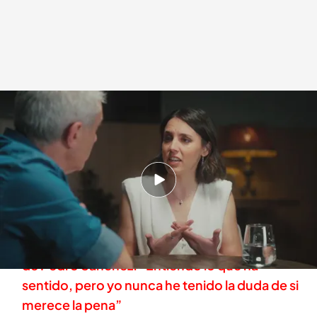
Irene Montero
.
OTRO ENFOQUE
Otro enfoque
09 MAY 2024 - 00:30h.
No te pierdas la entrevista completa de Jon
Sistiaga a Irene Montero
Irene Montero, sobre la reflexión de cinco días
de Pedro Sánchez: “Entiendo lo que ha
sentido, pero yo nunca he tenido la duda de si
merece la pena”