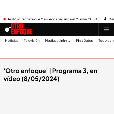
Tesh Sidi rechaza que Marruecos organice el Mundial 2030
Mar
Noticias
Televisión
Mediaset Infinity
First Dates
Todo es m
A la carta
'Otro enfoque' | Programa 3, en
vídeo (8/05/2024)