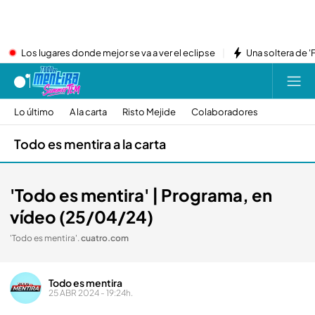
Los lugares donde mejor se va a ver el eclipse
Una soltera de '
Lo último
A la carta
Risto Mejide
Colaboradores
Todo es mentira a la carta
'Todo es mentira' | Programa, en
vídeo (25/04/24)
'Todo es mentira'
.
cuatro.com
Todo es mentira
25 ABR 2024 - 19:24h.