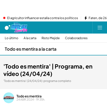
El agricultor influencer estalla contra los políticos
Faten, de 26
Lo último
A la carta
Risto Mejide
Colaboradores
Todo es mentira a la carta
'Todo es mentira' | Programa, en
vídeo (24/04/24)
'Todo es mentira' (24/04/24): programa completo
Todo es mentira
24 ABR 2024 - 19:35h.