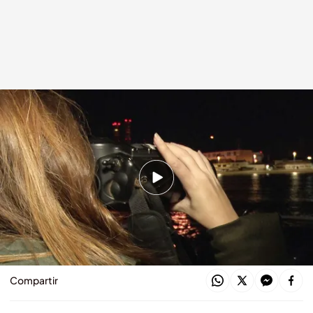
El control de las fronteras en España
.
CALLEJEROS
Callejeros
11 ABR 2024 - 00:15h.
Dale al play y disfruta del programa completo
de 'Callejeros' sobre controles fronterizos en
España
Compartir