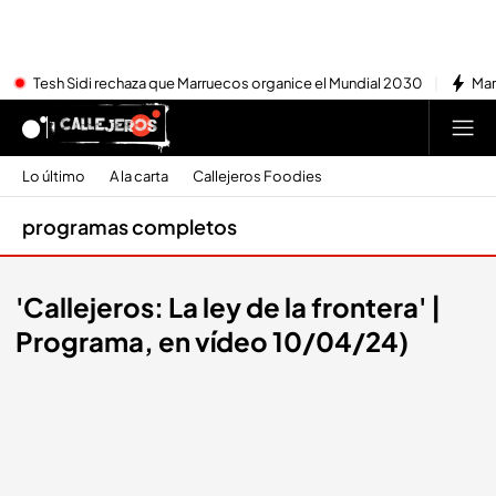
Tesh Sidi rechaza que Marruecos organice el Mundial 2030
Mar
Lo último
A la carta
Callejeros Foodies
programas completos
'Callejeros: La ley de la frontera' |
Programa, en vídeo 10/04/24)