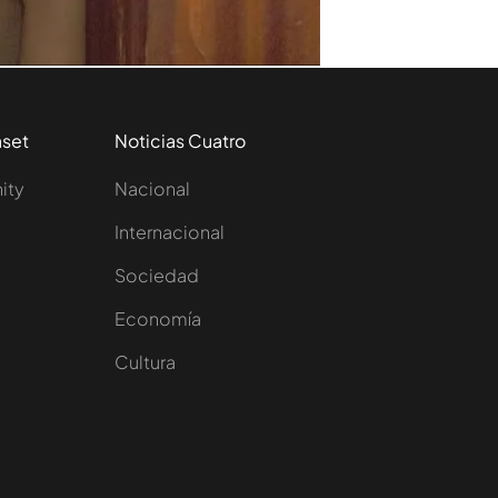
aset
Noticias Cuatro
nity
Nacional
Internacional
Sociedad
e
Economía
Cultura