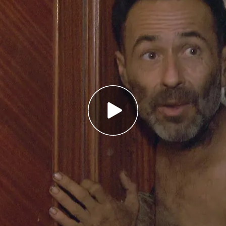
 de 'Callejeros'! Dale al play y disfruta del
inos más molestos de España.
ando en vivir tranquilos
y a gusto en ellas, pero
go que debería resultar tan sencillo se ha
sible. Amenazas, heces en el ascensor
,
o Medina
profundiza en el complejo y delicado
stos, esos que amargan la vida a quienes les
asiones nada se puede hacer para evitarlo.
la carta
Programas completos