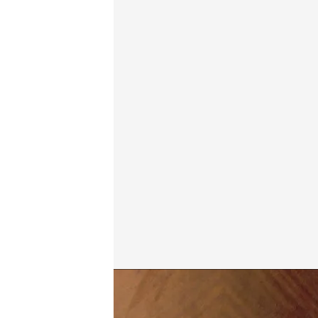
¡Vuelve 'Callejeros'!
.
CUATRO
cuatro.com