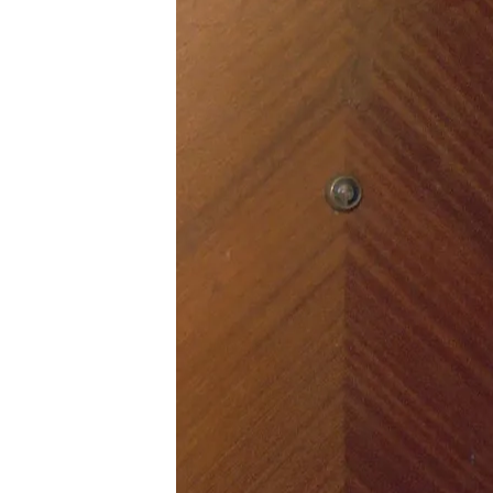
07 MAR 2024 - 00:25h.
¡No te pierdas el regreso
programa sobre los vec
Compartir
Compraron sus
casas pens
para miles de españoles al
convertido en
misión impo
intrusos nocturnos...
Nach
mundo de los vecinos mole
rodean y que en muchas oc
TEMAS
Televisión
Televisión a 