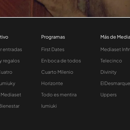
tivo
Programas
Más de Medi
 entradas
First Dates
Mediaset Infi
y regalos
En boca de todos
Telecinco
Cuatro
Cuarto Milenio
Divinity
Iumiuky
Horizonte
ElDesmarqu
 Mediaset
Todo es mentira
Uppers
Bienestar
Iumiuki