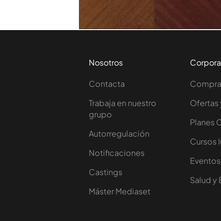
Nosotros
Corpora
Contacta
Comprar
Trabaja en nuestro
Ofertas 
grupo
Planes 
Autorregulación
Cursos 
Notificaciones
Eventos
Castings
Salud y 
Máster Mediaset