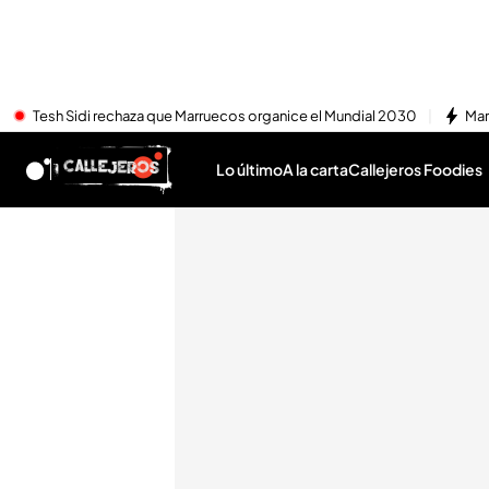
Tesh Sidi rechaza que Marruecos organice el Mundial 2030
Mar
Lo último
A la carta
Callejeros Foodies