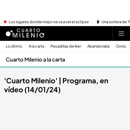
Los lugares donde mejor se va a ver el eclipse
Una soltera de '
Lo último
A la carta
Pesadillas de Iker
Abandonalia
Ovnis
Cuarto Milenio a la carta
'Cuarto Milenio' | Programa, en
vídeo (14/01/24)