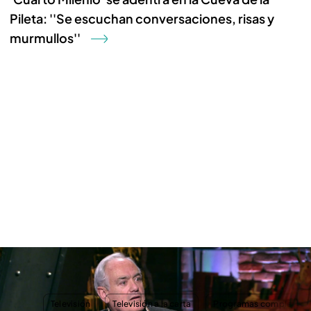
Pileta: ''Se escuchan conversaciones, risas y
murmullos''
El doctor Cabrera conoce la fecha de su muerte durante la grabación de
'Cuarto Milenio': "Poco me parece"
TEMAS
Televisión
Televisión a la carta
Programas completos