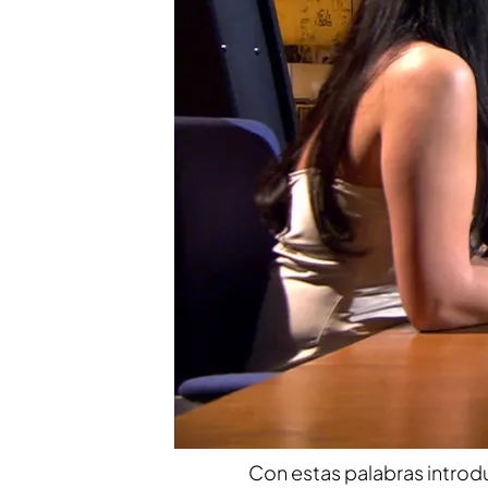
de Bea Talegón e Irene
mismísimo Iker Jiménez
Bea Talegón: "Siento que
resolver el misterio de 
Compartir
“Me gustaría contarles una
la televisión
, pero que ha
Talegón me manda un me
comprenderlo bien y que
impresionado cuando por 
Con estas palabras introduc