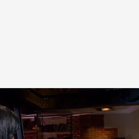
do a dos colaboradoras de 'Horizonte'
.
cuatro.com
tado la impresionante historia de sincronicidad