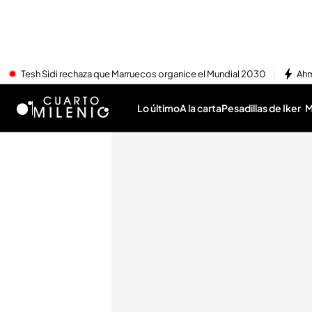
Tesh Sidi rechaza que Marruecos organice el Mundial 2030
Ahm
Lo último
A la carta
Pesadillas de Iker
M