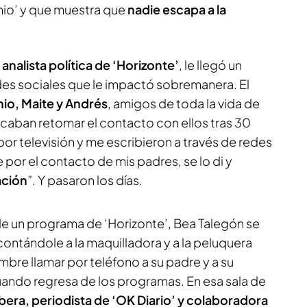
nio’ y que muestra que
nadie escapa a la
nalista política de ‘Horizonte’
, le llegó un
edes sociales que le impactó sobremanera. El
io, Maite y Andrés
, amigos de toda la vida de
caban retomar el contacto con ellos tras 30
por televisión y me escribieron a través de redes
por el contacto de mis padres, se lo di y
ación
”. Y pasaron los días.
de un programa de ‘Horizonte’, Bea Talegón se
ontándole a la maquilladora y a la peluquera
bre llamar por teléfono a su padre y a su
ando regresa de los programas. En esa sala de
bera, periodista de ‘OK Diario’ y colaboradora