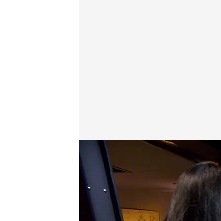
La impactante historia de sincronicidad que ha uni
Cuarto Milenio
25 ENE 2026 - 23:00h.
'Cuarto milenio' ha con