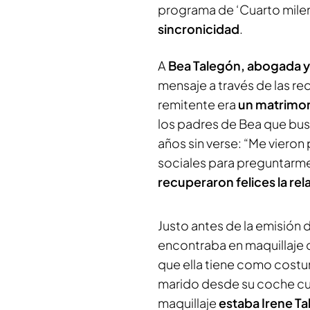
programa de ‘Cuarto mile
sincronicidad
.
A
Bea Talegón, abogada y a
mensaje a través de las r
remitente era
un matrimon
los padres de Bea que bus
años sin verse: “Me vieron 
sociales para preguntarme 
recuperaron felices la rel
Justo antes de la emisión 
encontraba en maquillaje c
que ella tiene como costum
marido desde su coche cu
maquillaje
estaba Irene Ta