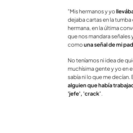
"Mis hermanos y yo
lleváb
dejaba cartas en la tumba
hermana, en la última conv
que nos mandara señales y 
como
una señal de mi pa
No teníamos ni idea de qui
muchísima gente y yo en
sabía ni lo que me decían. 
alguien que había trabaj
'jefe', 'crack
".