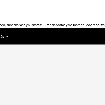
ed, subsahariano y su drama: "Si me deportan y me matan puedo morir tra
ás