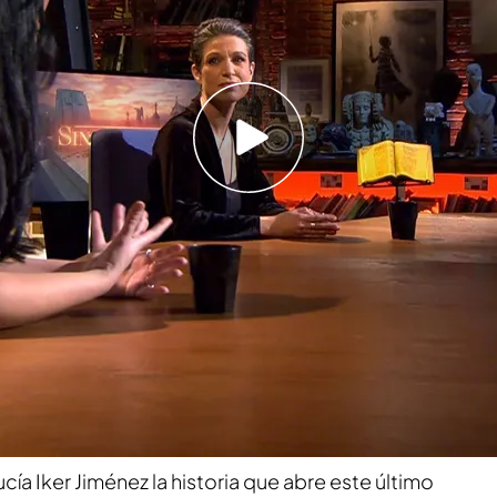
 Tabera que ha dejado impresionado al
 fui a 'Horizonte' para ayudar a Irene a
las cartas en la tumba de su padre"
 historia que
tiene que ver con la trastienda de
bla de
sincronicidad
. Un día la compañera
Bea
nsaje
que tuve que leer varias veces para
, puede que como a ustedes,
me dejó
fin lo entendí
”.
ía Iker Jiménez la historia que abre este último