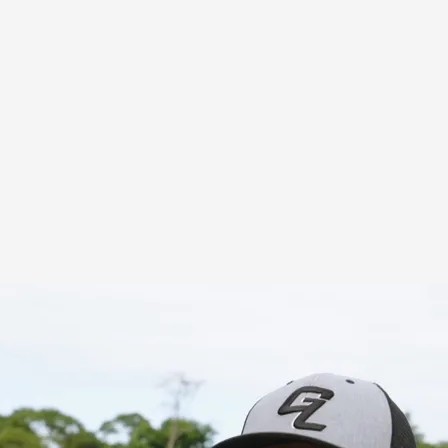
azonas
ús Calleja: “Es que también se echa de menos,
las hacíamos juntos…”