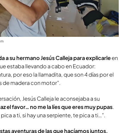
om
a a su hermano Jesús Calleja para explicarle
en
 que estaba llevando a cabo en Ecuador:
a, por eso la llamadita, que son 4 días por el
as de madera con motor”.
sación, Jesús Calleja le aconsejaba a su
haz el favor… no me la líes que eres muy pupas
.
ica a ti, si hay una serpiente, te pica a ti…”.
estas aventuras de las que hacíamos juntos,