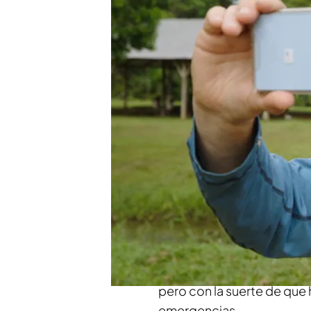
Kike Calleja se integra
contener las lágrimas e
Compartir
Kike Calleja no pierde la
cada vez que la cobertura y
grabaciones de ‘Río Salvaj
Para el aventurero,
su herm
que ver con su trabajo
, y
ocasión, Kike se encontra
pero con la suerte de que 
emergencias.