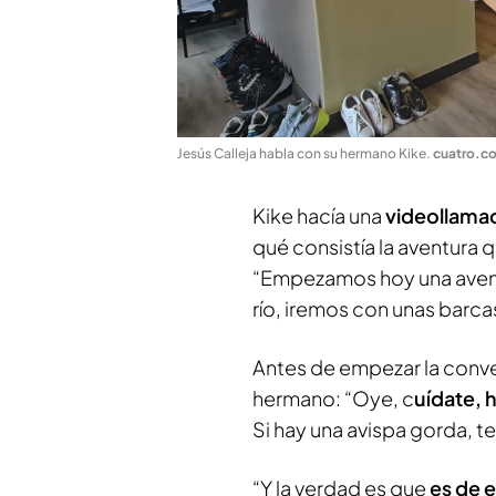
Jesús Calleja habla con su hermano Kike
.
cuatro.c
Kike hacía una
videollamad
qué consistía la aventura
“Empezamos hoy una aventur
río, iremos con unas barc
Antes de empezar la conver
hermano: “Oye, c
uídate, 
Si hay una avispa gorda, te p
“Y la verdad es que
es de 