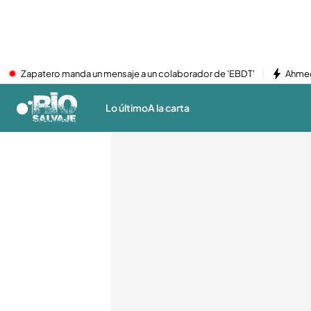
Zapatero manda un mensaje a un colaborador de 'EBDT'
Ahmed
Lo último
A la carta