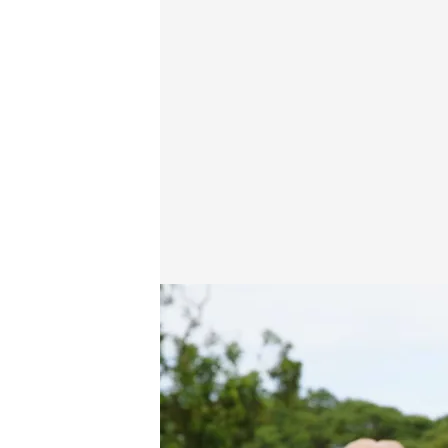
Kike Calleja llama a su hermano Jesús desde el Am
cuatro.com
22 JUL 2025 - 00:15h.
Kike, de su hermano Jes
es que estas aventuras 