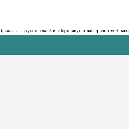
, subsahariano y su drama: "Si me deportan y me matan puedo morir tranq