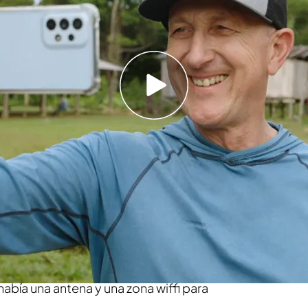
 en un pueblo de chagras en Ecuador y no puede
n la despedida: “Esto es incomparable”
 oportunidad de hablar con su hermano Jesús
 las infraestructuras lo permiten durante las
e’.
ano es una pieza clave en todo lo que tiene
 si hablamos de televisión, más aún. En esta
ba en pleno Amazonas, en una tribu indígena,
había una antena y una zona wiffi para