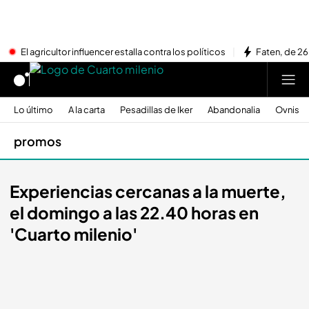
El agricultor influencer estalla contra los políticos
Faten, de 26
Lo último
A la carta
Pesadillas de Iker
Abandonalia
Ovnis
promos
Experiencias cercanas a la muerte,
el domingo a las 22.40 horas en
'Cuarto milenio'