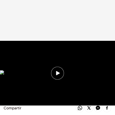
Experiencias cercanas a la muerte, el domingo a las 22.40 horas en 'Cuarto
milenio'
Cuarto Milenio
27 JUN 2025 - 10:44h.
El domingo a las 22.40 horas tienes una cita
con la nave del misterio
Compartir