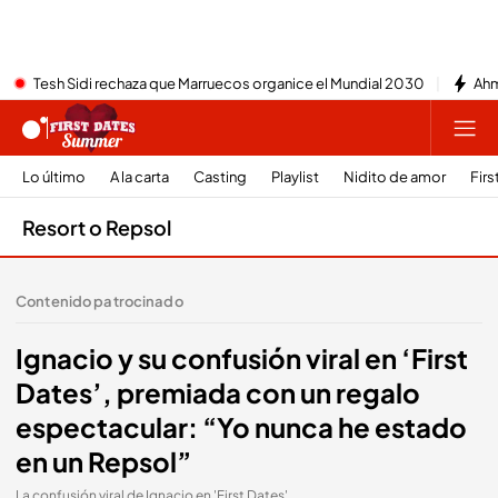
Tesh Sidi rechaza que Marruecos organice el Mundial 2030
Ahm
Lo último
A la carta
Casting
Playlist
Nidito de amor
Firs
Resort o Repsol
Contenido patrocinado
Ignacio y su confusión viral en ‘First
Dates’, premiada con un regalo
espectacular: “Yo nunca he estado
en un Repsol”
La confusión viral de Ignacio en 'First Dates'