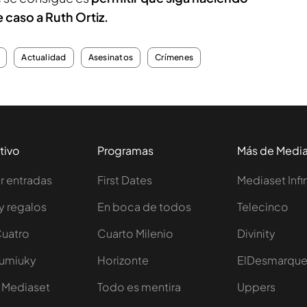
 caso a Ruth Ortiz.
Actualidad
Asesinatos
Crímenes
tivo
Programas
Más de Medi
 entradas
First Dates
Mediaset Infi
y regalos
En boca de todos
Telecinco
Cuatro
Cuarto Milenio
Divinity
Iumiuky
Horizonte
ElDesmarqu
 Mediaset
Todo es mentira
Uppers