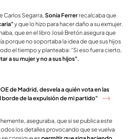
e Carlos Segarra,
Sonia Ferrer
recalcaba que
caria"
y que lo hizo para hacer daño a su exmujer.
maba, que en el libro José Bretón asegura que
cía porque no soportaba la idea de que sus hijos
todo el tiempo y planteaba: "Si eso fuera cierto,
r a su mujer y no a sus hijos".
E de Madrid, desvela a quién vota en las
 borde de la expulsión de mi partido"
ehemente, aseguraba, que si se publica este
 todos los detalles provocando que se vuelva
e se consigue es
permitir que siga haciendo