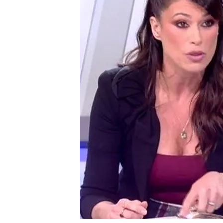
qué asesinó a Ruth y Jo
No te pierdas las duras 
publicación del libro d
Ruth Ortiz, tras la paral
podemos dar voz a los 
Compartir
Han pasado 14 años desd
hace tan solo unos días co
pasaba por la cabeza para 
cartas,
conversaciones
te
que ha compartido una rel