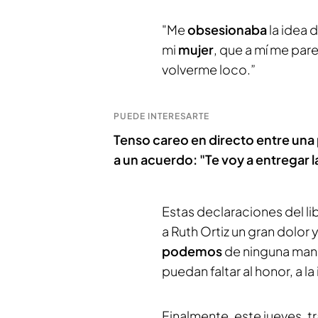
"Me
obsesionaba
la idea 
mi
mujer
, que a mí me par
volverme loco.”
PUEDE INTERESARTE
Tenso careo en directo entre una
a un acuerdo: "Te voy a entregar la
Estas declaraciones del l
a Ruth Ortiz un gran dolo
podemos
de ninguna mane
puedan faltar al honor, a la
Finalmente, este jueves, t