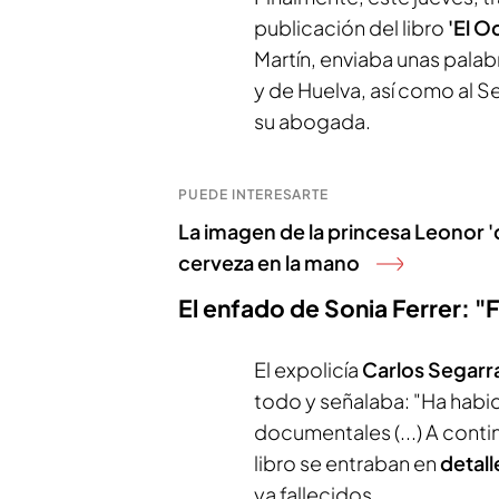
publicación del libro
'El O
Martín, enviaba unas pala
y de Huelva, así como al Se
su abogada.
PUEDE INTERESARTE
La imagen de la princesa Leonor '
cerveza en la mano
El enfado de Sonia Ferrer: "F
El expolicía
Carlos Segarr
todo y señalaba: "Ha habid
documentales (...) A conti
libro se entraban en
detall
ya fallecidos.