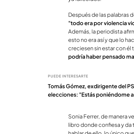
Después de las palabras d
"todo era por violencia vi
Además, la periodista afir
esto no era así y que lo ha
creciesen sin estar con él 
podría haber pensado mata
PUEDE INTERESARTE
Tomás Gómez, exdirigente del PSO
elecciones: "Estás poniéndome al
Sonia Ferrer, de manera v
libro donde confiesa y da
hablar de ello, lo único qu