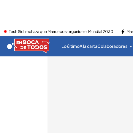
Tesh Sidi rechaza que Marruecos organice el Mundial 2030
Mar
Lo último
A la carta
Colaboradores