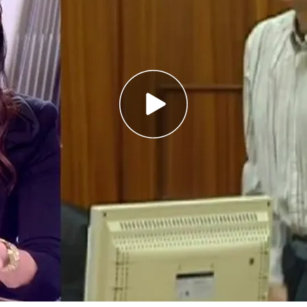
sé 14 años después
declaraciones de Sonia Ferrer contra la
e José Bretón
ización del libro sobre José Bretón: "No
asesinos"
e que
José Bretón
asesinase
a sus
hijos,
pero
nocíamos cómo asesinó a sus hijos y lo que se le
hacerlo a través del intercambio de
lefónicas y visitas por parte de Luisgé Martín,
ación con el
asesino
desde 2021.