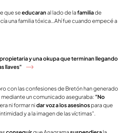
de que se
educaran
al lado de la
familia
de
ecía una familia tóxica…Ahí fue cuando empecé a
 propietaria y una okupa que terminan llegando
s llaves"
ibro con las confesiones de Bretón han generado
r y mediante un comunicado aseguraba:
"No
ra ni formar ni
dar voz a los asesinos
para que
 intimidad y a la imagen de las víctimas".
ras
conseguir
que Anagrama
suspendiera
la