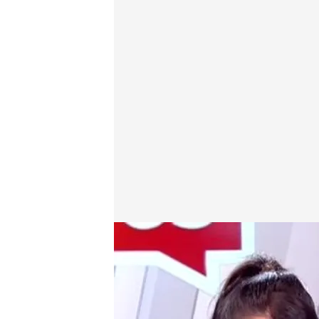
Sonia Ferrer, periodista
.
cuatro.com
En boca de todos
Miguel Barroso
20 MAR 2025 - 14:57h.
José Bretón explica en u