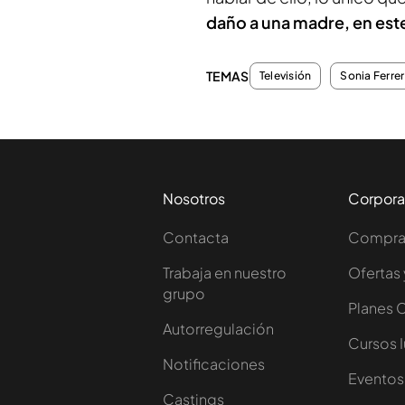
daño a una madre, en este
TEMAS
Televisión
Sonia Ferrer
Nosotros
Corpora
Contacta
Comprar
Trabaja en nuestro
Ofertas 
grupo
Planes 
Autorregulación
Cursos 
Notificaciones
Eventos
Castings