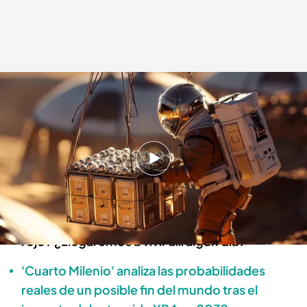
¿Cuál es el futuro de la humanidad en Marte?
Cuarto Milenio
09 MAR 2025 - 22:40h.
'Cuarto Milenio' destapa el proyecto secreto
de Elon Musk en Marte: "Jamás se ha contado"
¿Cuál es el futuro de la humanidad en el planeta
rojo? ¿Llegaremos a vivir allí algún día?
'Cuarto Milenio' analiza las probabilidades
reales de un posible fin del mundo tras el