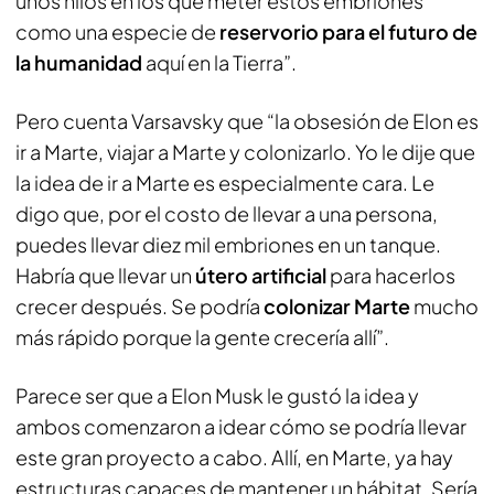
unos hilos en los que meter estos embriones
como una especie de
reservorio para el futuro de
la humanidad
aquí en la Tierra”.
Pero cuenta Varsavsky que “la obsesión de Elon es
ir a Marte, viajar a Marte y colonizarlo. Yo le dije que
la idea de ir a Marte es especialmente cara. Le
digo que, por el costo de llevar a una persona,
puedes llevar diez mil embriones en un tanque.
Habría que llevar un
útero artificial
para hacerlos
crecer después. Se podría
colonizar Marte
mucho
más rápido porque la gente crecería allí”.
Parece ser que a Elon Musk le gustó la idea y
ambos comenzaron a idear cómo se podría llevar
este gran proyecto a cabo. Allí, en Marte, ya hay
estructuras capaces de mantener un hábitat. Sería