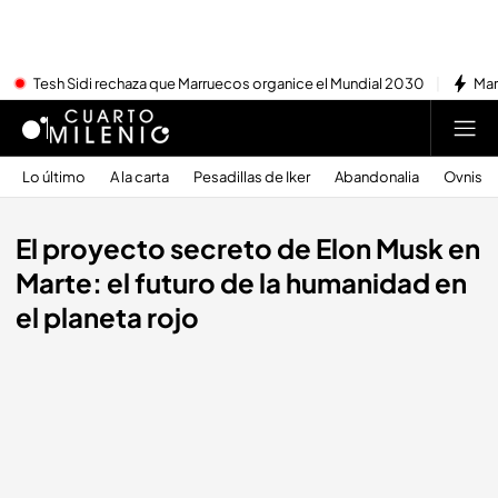
Tesh Sidi rechaza que Marruecos organice el Mundial 2030
Mar
Lo último
A la carta
Pesadillas de Iker
Abandonalia
Ovnis
El proyecto secreto de Elon Musk en
Marte: el futuro de la humanidad en
el planeta rojo