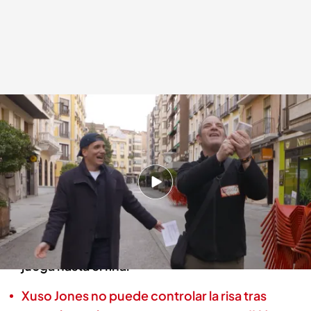
'Lo sabe, no lo sabe'
Lo sabe, no lo sabe
13 FEB 2025 - 19:00h.
Xuso Jones va hasta Cuenca en busca del
próximo concursante
Ángel concursa junto al presentador y se la
juega hasta el final
Xuso Jones no puede controlar la risa tras