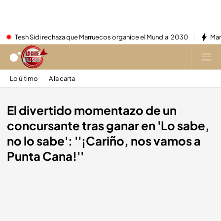
Tesh Sidi rechaza que Marruecos organice el Mundial 2030
Mar
Lo último
A la carta
El divertido momentazo de un
concursante tras ganar en 'Lo sabe,
no lo sabe': ''¡Cariño, nos vamos a
Punta Cana!''