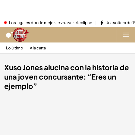
Los lugares donde mejor se va a ver el eclipse
Una soltera de '
Lo último
A la carta
Xuso Jones alucina con la historia de
una joven concursante: “Eres un
ejemplo”