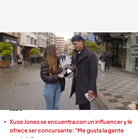
Xuso Jones junto a Gina, en 'Lo sabe, no lo sabe'
Lo sabe, no lo sabe
12 FEB 2025 - 19:53h.
Gina, a sus 24 años, vive y cuida a su abuela
Xuso: “Creo que eres una las concursantes
más bonicas que ha pasado por ‘Lo sabe, no lo
sabe”
Xuso Jones se encuentra con un influencer y le
ofrece ser concursante: "Me gusta la gente