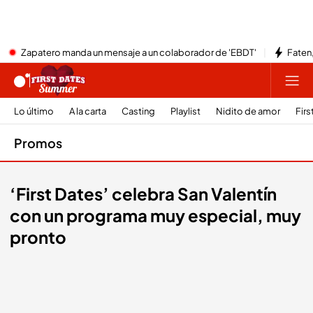
Zapatero manda un mensaje a un colaborador de 'EBDT'
Faten,
Lo último
A la carta
Casting
Playlist
Nidito de amor
Firs
Promos
‘First Dates’ celebra San Valentín
con un programa muy especial, muy
pronto