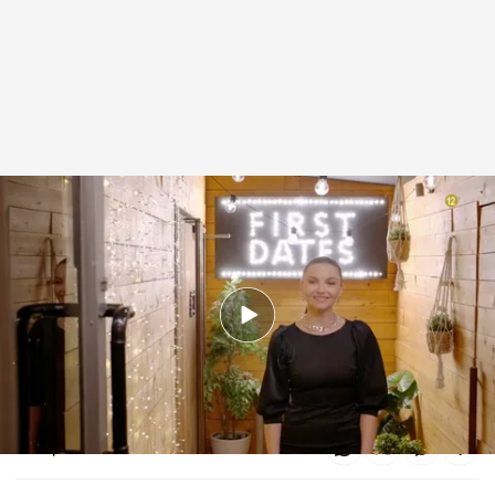
‘First Dates’, especial San Valentín
First Dates
22 ENE 2025 - 18:31h.
El restaurante del amor abría las puertas para
celebrar el Día de Los Enamorados
Compartir