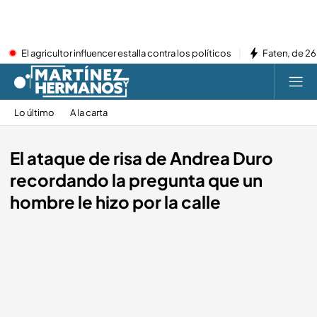
El agricultor influencer estalla contra los políticos
Faten, de 26
Lo último
A la carta
El ataque de risa de Andrea Duro
recordando la pregunta que un
hombre le hizo por la calle