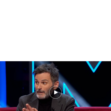
Fernando Tejero cuenta anécdota con el perro de Pitingo en el tren: "Eso lo
presencié yo"
"Yo iba en un tren
, veníamos de un festival, estaba
también Ana Belén. Pintigo había cantado en ese
festival y este llevaba a su perro en el regazo, pasa
el revisor y le dice que el perro tiene que ir en el
trasportín porque son las normas. Vuelve a pasar el