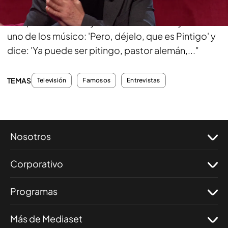
revisor y se lo vuelve a decir, este vuelve a pasar, al
rato pasa una chica y se lo vuelve a decir y dice
uno de los músico: 'Pero, déjelo, que es Pintigo' y
dice: 'Ya puede ser pitingo, pastor alemán,..."
TEMAS
Televisión
Famosos
Entrevistas
Nosotros
Corporativo
Programas
Más de Mediaset