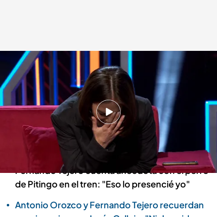
Andrea Duro, en 'Martínez y Hermanos'.
Martínez y Hermanos
23 ENE 2025 - 00:03h.
Andrea Duro, sobre la historia paseando a su
perra: "Me sigue haciendo muchísima gracia
porque no le entendía"
Fernando Tejero cuenta anécdota con el perro
de Pitingo en el tren: "Eso lo presencié yo"
Antonio Orozco y Fernando Tejero recuerdan