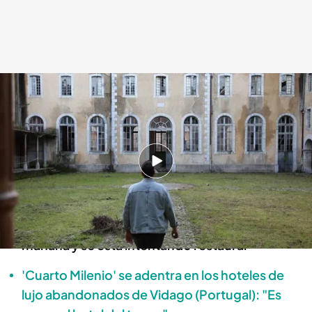
La visita de Nacho Navarro a Saint-Pe-De-Bigorre.
Cuarto Milenio
19 ENE 2025 - 23:15h.
Nacho Navarro visita la abadía de Saint-Pe-
De-Bigorre, situada en Francia
Este antiguo seminario cerró de la noche a la
mañana y se está intentando restaurar
'Cuarto Milenio' se adentra en los hoteles de
lujo abandonados de Vidago (Portugal): "Es