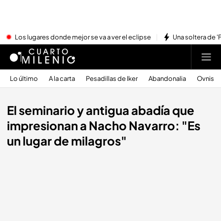
Los lugares donde mejor se va a ver el eclipse
Una soltera de '
Lo último
A la carta
Pesadillas de Iker
Abandonalia
Ovnis
El seminario y antigua abadía que
impresionan a Nacho Navarro: "Es
un lugar de milagros"