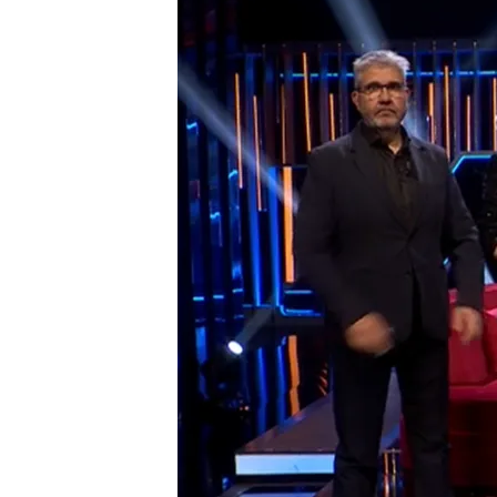
10 ENE 2025 - 12:07h.
El miércoles a las 22:50
Ana Simón, Flo y Romina
¡No te lo puedes perder
Compartir
'Martínez y Hermanos'
, e
será el escenario de un r
de enero a las 22.50 h. e
reunirá al equipo de 'Tonte
icónicos de la televisión