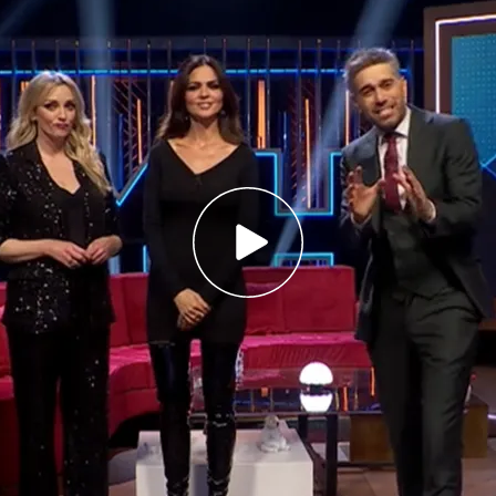
h, en Cuatro
 Belluscio, invitados a 'Martínez y Hermanos'
!
l exitoso late show conducido por
Dani Martínez
,
eencuentro histórico
. El próximo
miércoles 15
n Cuatro
se emitirá un episodio especial que
rías las justas'
, uno de los programas más
 española. Dani estará acompañado por
Romina