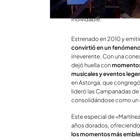
Belluscio, Anna Simón y 
compartir anécdotas, risa
inolvidable.
Estrenado en 2010 y emiti
convirtió en un fenómeno
irreverente. Con una conex
dejó huella con
momentos 
musicales y eventos lege
en Astorga, que congregó 
lideró las Campanadas de 
consolidándose como un re
Este especial de «Martíne
años dorados, ofreciendo
los momentos más embl