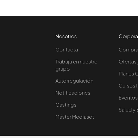
Nosotros
Corpora
Contacta
Comprar
Trabaja en nuestro
Ofertas 
grupo
Planes 
Autorregulación
Cursos 
Notificaciones
Eventos
Castings
Salud y 
Máster Mediaset