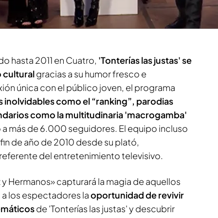
Florentino Fernández
, quienes volverán a
s y recuerdos en una cita que promete ser
do hasta 2011 en Cuatro,
'Tonterías las justas' se
 cultural
gracias a su humor fresco e
ión única con el público joven, el programa
inolvidables como el “ranking”, parodias
ndarios como la multitudinaria 'macrogamba'
a más de 6.000 seguidores. El equipo incluso
fin de año de 2010 desde su plató,
ferente del entretenimiento televisivo.
z y Hermanos» capturará la magia de aquellos
 a los espectadores la
oportunidad de revivir
emáticos
de 'Tonterías las justas' y descubrir