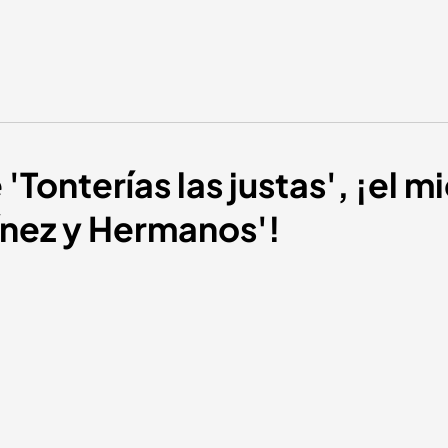
'Tonterías las justas', ¡el mi
ínez y Hermanos'!