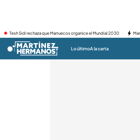
Tesh Sidi rechaza que Marruecos organice el Mundial 2030
Mar
Lo último
A la carta