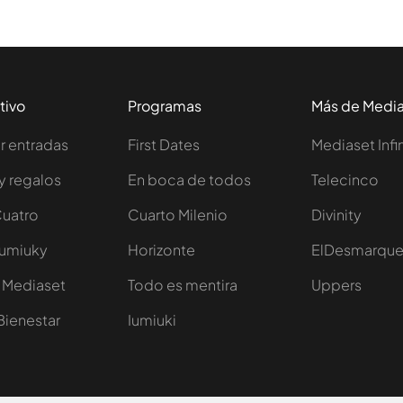
tivo
Programas
Más de Medi
 entradas
First Dates
Mediaset Infi
y regalos
En boca de todos
Telecinco
Cuatro
Cuarto Milenio
Divinity
Iumiuky
Horizonte
ElDesmarqu
 Mediaset
Todo es mentira
Uppers
Bienestar
Iumiuki