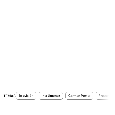
TEMAS
Televisión
Iker Jiménez
Carmen Porter
Presentad