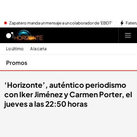
Zapatero manda un mensaje a un colaborador de 'EBDT'
Faten,
Lo último
A la carta
Promos
‘Horizonte’, auténtico periodismo
con Iker Jiménez y Carmen Porter, el
jueves a las 22:50 horas