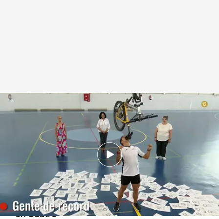
'Callejeros'
Callejeros
11 DIC 2024 - 11:38h.
¡No te pierdas un nuevo programa de
'Callejeros'!
El próximo lunes 16 de diciembre a las 22:50h,
en Cuatro