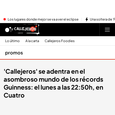
Los lugares donde mejor se va a ver el eclipse
Una soltera de '
Lo último
A la carta
Callejeros Foodies
promos
'Callejeros' se adentra en el
asombroso mundo de los récords
Guinness: el lunes a las 22:50h, en
Cuatro