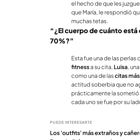
el hecho de que les juzgue
que María, le respondió qu
muchas tetas.
“¿El cuerpo de cuánto está
70%?”
Esta fue una de las perlas 
fitness
a su cita,
Luisa
, un
como una de las
citas má
actitud soberbia que no a
prácticamente la sometió 
cada uno se fue por su lad
PUEDE INTERESARTE
Los 'outfits' más extraños y cañer