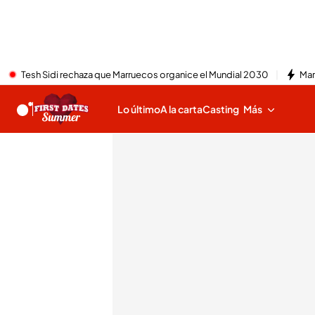
Tesh Sidi rechaza que Marruecos organice el Mundial 2030
Mar
Lo último
A la carta
Casting
Más