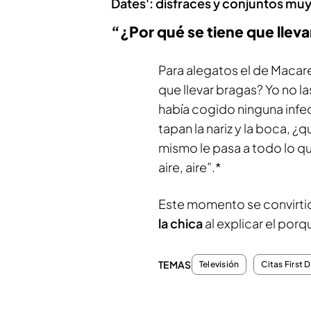
Dates': disfraces y conjuntos muy
“¿Por qué se tiene que llev
Para alegatos el de Macar
que llevar bragas? Yo no l
había cogido ninguna infecc
tapan la nariz y la boca, 
mismo le pasa a todo lo que
aire, aire”.*
Este momento se convirti
la chica
al explicar el porq
TEMAS
Televisión
Citas First 