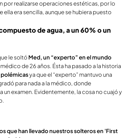
n por realizarse operaciones estéticas, por lo
e ella era sencilla, aunque se hubiera puesto
 compuesto de agua, a un 60% o un
que le soltó
Med, un “experto” en el mundo
a médico de 26 años. Ésta ha pasado a la historia
s polémicas
ya que el “experto” mantuvo una
gradó para nada a la médico, donde
a un examen. Evidentemente, la cosa no cuajó y
o.
os que han llevado nuestros solteros en 'First