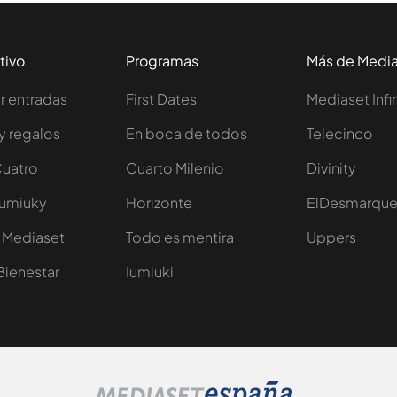
tivo
Programas
Más de Medi
 entradas
First Dates
Mediaset Infi
y regalos
En boca de todos
Telecinco
Cuatro
Cuarto Milenio
Divinity
Iumiuky
Horizonte
ElDesmarqu
 Mediaset
Todo es mentira
Uppers
Bienestar
Iumiuki