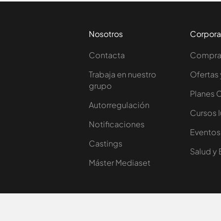
Nosotros
Corpora
Contacta
Comprar
Trabaja en nuestro
Ofertas 
grupo
Planes 
Autorregulación
Cursos 
Notificaciones
Eventos
Castings
Salud y 
Máster Mediaset