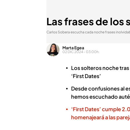
Las frases de los 
Carlos Sobera escucha cada noche frases inolvida
Marta Egea
02 DIC 2024 - 03:00h.
Los solteros noche tras 
‘First Dates’
Desde confusiones al es
hemos escuchado autént
‘First Dates’ cumple 2.
homenajeará a las pare