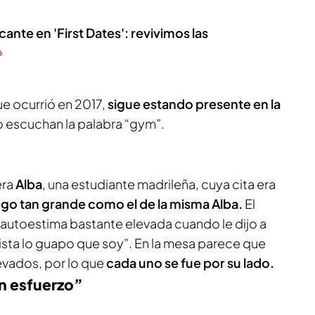
ante en 'First Dates': revivimos las
 ocurrió en 2017,
sigue estando presente en la
escuchan la palabra “gym”.
era
Alba
, una estudiante madrileña, cuya cita era
go tan grande como el de la misma Alba.
El
autoestima bastante elevada cuando le dijo a
 vista lo guapo que soy”
. En la mesa parece que
evados, por lo que
cada uno se fue por su lado.
un esfuerzo”