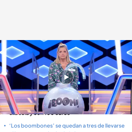
Marta, de ‘Los boombones’, en la 'Bomba clasificatoria'
¡Boom!
12 NOV 2024 - 20:07h.
‘Los boombones’ se acercan ya a los 60.000
euros de bote particular
Marta se enfrentaba a la ‘Bomba clasificatoria’
ella sola y con 100 euros
‘Los boombones’ se quedan a tres de llevarse