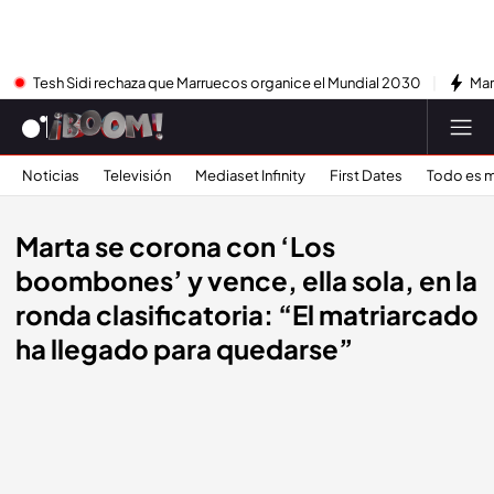
Tesh Sidi rechaza que Marruecos organice el Mundial 2030
Mar
Noticias
Televisión
Mediaset Infinity
First Dates
Todo es m
Marta se corona con ‘Los
boombones’ y vence, ella sola, en la
ronda clasificatoria: “El matriarcado
ha llegado para quedarse”