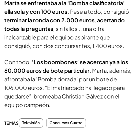
Marta se enfrentaba a la ‘Bomba clasificatoria’
ella sola y con 100 euros.
Pese a todo, consiguió
terminar la ronda con 2.000 euros
,
acertando
todas la preguntas
, sin fallos... una cifra
inalcanzable para el equipo aspirante que
consiguió, con dos concursantes, 1.400 euros.
Con todo,
‘Los boombones’ se acercan ya a los
60.000 euros de bote particular
. Marta, además,
afrontaba la ‘Bomba dorada’ por un bote de
106.000 euros. “El matriarcado ha llegado para
quedarse”, bromeaba Christian Gálvez con el
equipo campeón.
TEMAS
Televisión
Concursos Cuatro