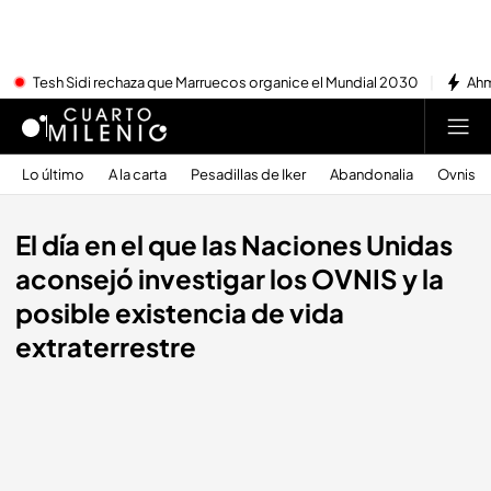
Tesh Sidi rechaza que Marruecos organice el Mundial 2030
Ahm
Lo último
A la carta
Pesadillas de Iker
Abandonalia
Ovnis
El día en el que las Naciones Unidas
aconsejó investigar los OVNIS y la
posible existencia de vida
extraterrestre