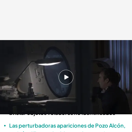
Investigaciones OVNIS en Uruguay
Cuarto Milenio
11 NOV 2024 - 00:20h.
'Cuarto Milenio' describe numerosos
avistamientos OVNIS en Uruguay
Todo sobre las denuncias de militares ras
avistar objetos voladores no identificados
Las perturbadoras apariciones de Pozo Alcón,