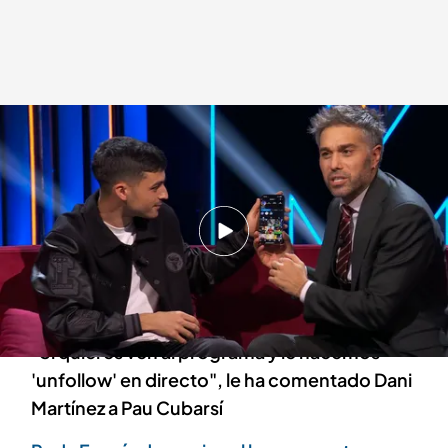
Pedri sigue en directo a su compañero del FC Barcelona
.
cuatro.com
Alberto Samperio
07 NOV 2024 - 01:42h.
Dani Martínez ha investigado las redes sociales
de Pedri y ha descubierto que no seguía a su
compañero Pau Cubarsí
"Si quieres ven al programa y le hacemos
'unfollow' en directo", le ha comentado Dani
Martínez a Pau Cubarsí