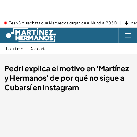
Tesh Sidi rechaza que Marruecos organice el Mundial 2030
Mar
Lo último
A la carta
Pedri explica el motivo en 'Martínez
y Hermanos' de por qué no sigue a
Cubarsí en Instagram