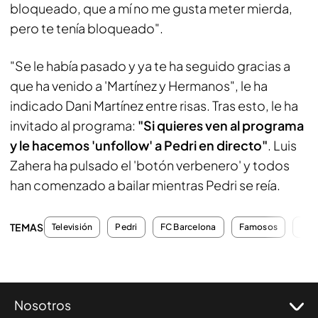
bloqueado, que a mí no me gusta meter mierda,
pero te tenía bloqueado".
"Se le había pasado y ya te ha seguido gracias a
que ha venido a 'Martínez y Hermanos", le ha
indicado Dani Martínez entre risas. Tras esto, le ha
invitado al programa:
"Si quieres ven al programa
y le hacemos 'unfollow' a Pedri en directo"
. Luis
Zahera ha pulsado el 'botón verbenero' y todos
han comenzado a bailar mientras Pedri se reía.
TEMAS
Televisión
Pedri
FC Barcelona
Famosos
Entr
Nosotros