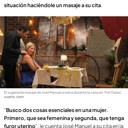
situación haciéndole un masaje a su cita
.
El sugerente masaje de José Manuel a Ivana durante la cena en 'Fist Dates'
.
cuatro.com
"
Busco dos cosas esenciales en una mujer.
Primero, que sea femenina y segunda, que tenga
furor uterino
", le cuenta José Manuel a su cita en la