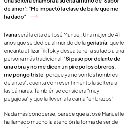
Una soltera enamora a su cita al ritmo de 'Sabor
de amor': "Me impactó la clase de baile que me
ha dado"
Ivana
será la cita de José Manuel. Una mujer de 41
años que se dedica al mundo de la
geriatría
, que le
encanta utilizar TikTok y desea tener a su lado a una
persona más tradicional. "
Si paso por delante de
una obra y no me dicen un piropo los obreros,
me pongo triste
, porque ya no son los hombres
de antes", cuenta con resentimiento la soltera a
las cámaras. También se considera "muy
pegajosa" y que la lleven a la cama "en brazos".
Nada más conocerse, parece que a José Manuel le
ha llamado mucho la atención la forma de ser de