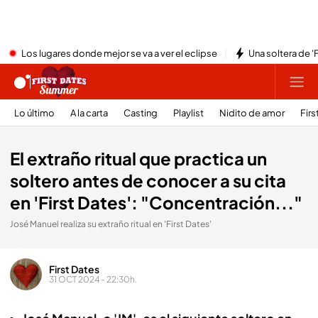
Los lugares donde mejor se va a ver el eclipse
Una soltera de '
Lo último
A la carta
Casting
Playlist
Nidito de amor
Firs
El extraño ritual que practica un
soltero antes de conocer a su cita
en 'First Dates': "Concentración..."
José Manuel realiza su extraño ritual en 'First Dates'
First Dates
31 OCT 2024 - 22:30h.