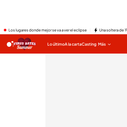
Los lugares donde mejor se va a ver el eclipse
Una soltera de '
Lo último
A la carta
Casting
Más