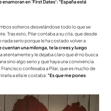
e enamoran en 'First Dates': "España está
bos solteros desvelándose todo lo que se
. Tras esto, Pilar contaba a su cita, que desde
 nada serio porque le ha costado volver a
e cuentan una milonga, te la crees y luego
ba atentamente y le dejaba claro que él no busca
ana sino algo serio y que haya una convivencia.
, Francisco confesaba a Pilar, que es mucho de
irarla a ella le costaba:
"Es que me pones