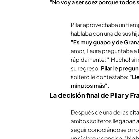
"No voy a ser soez porque todos 
Pilar aprovechaba un tiempo
hablaba con una de sus hija
"Es muy guapo y de Gran
amor, Laura preguntaba a F
rápidamente: "¡Mucho! si me
su regreso,
Pilar le pregu
soltero le contestaba:
"Ll
minutos más".
La decisión final de Pilar y F
Después de una de las
cita
ambos solteros llegaban a
seguir conociéndose o no. 
un sí claro y conciso: "Me