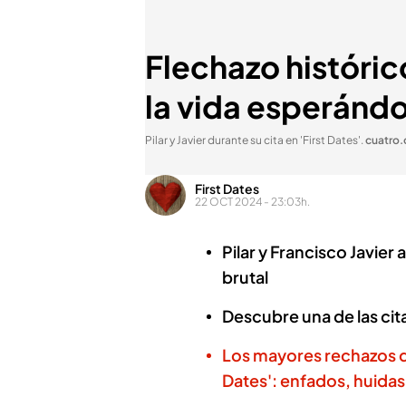
Flechazo histórico
la vida esperánd
Pilar y Javier durante su cita en 'First Dates'
.
cuatro
First Dates
22 OCT 2024 - 23:03h.
Pilar y Francisco Javier
brutal
Descubre una de las cita
Los mayores rechazos qu
Dates': enfados, huidas