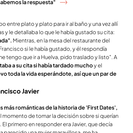
sabemos la respuesta"
 entre plato y plato para ir al baño y una vez allí
s y le detallaba lo que le había gustado su cita:
ada".
Mientras, en la mesa del restaurante del
rancisco si le había gustado, y él respondía
 tengo que ir a Huelva, pido traslado y listo". A
ntaba a su cita si había tardado mucho
y el
evo toda la vida esperándote, así que un par de
rancisco Javier
s más románticas de la historia de 'First Dates',
l momento de tomar la decisión sobre si querían
El primero en responder era Javier, que decía
 ha parecido una mujer maravillosa, me ha