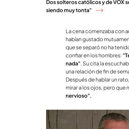
Dos solteros católicos y de VOX s
siendo muy tonta"
La cena comenzaba con am
habían gustado mutuamente
que se separó no ha tenido
confiar en los hombres:
"T
nada"
. Su cita la escucha
una relación de fin de sem
Después de hablar un rato
mirar a los ojos, pero que m
nervioso".