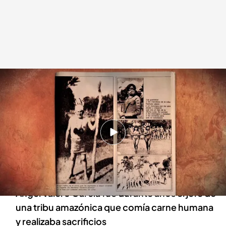
El Rey caníbal murciano
Cuarto Milenio
21 OCT 2024 - 00:30h.
'Cuarto milenio' rescata la historia del
murciano que emigró a Argentina y acabó
siendo rey de una tribu caníbal
Ángel Valero García fue durante años el jefe de
una tribu amazónica que comía carne humana
y realizaba sacrificios