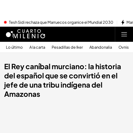
Tesh Sidi rechaza que Marruecos organice el Mundial 2030
Mar
Lo último
A la carta
Pesadillas de Iker
Abandonalia
Ovnis
El Rey caníbal murciano: la historia
del español que se convirtió en el
jefe de una tribu indígena del
Amazonas