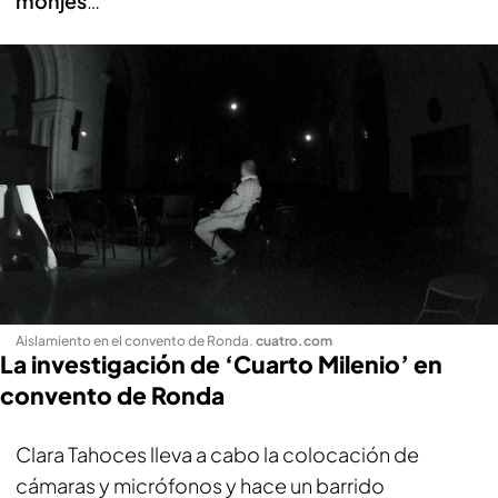
monjes
…
Aislamiento en el convento de Ronda
.
cuatro.com
La investigación de ‘Cuarto Milenio’ en
convento de Ronda
Clara Tahoces lleva a cabo la colocación de
cámaras y micrófonos y hace un barrido