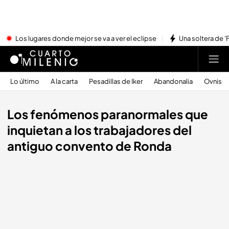
Los lugares donde mejor se va a ver el eclipse
Una soltera de '
Lo último
A la carta
Pesadillas de Iker
Abandonalia
Ovnis
Los fenómenos paranormales que
inquietan a los trabajadores del
antiguo convento de Ronda