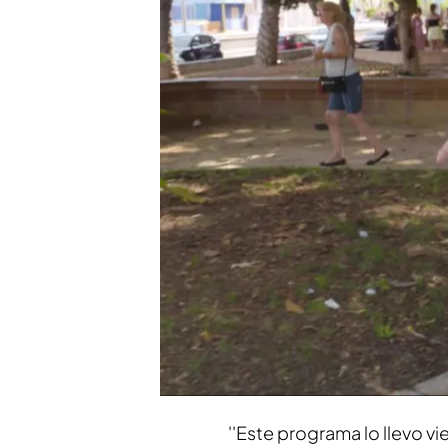
Marina es súper fan de
presentador
Xuso Jones, atónito con
''¡Qué miedo me ha dad
Compartir
Por las calles de Alicante
de 21 años que estaba dis
presentador se ha lanzado
Nuestra nueva concursante
una gran fan incondiciona
''Este programa lo llevo 