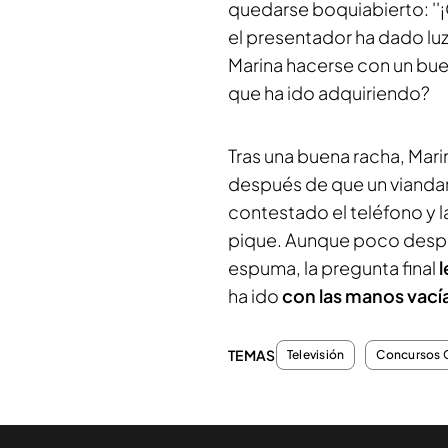
quedarse boquiabierto: ''¡Q
el presentador ha dado lu
Marina hacerse con un bue
que ha ido adquiriendo?
Tras una buena racha, Marin
después de que un viandant
contestado el teléfono y l
pique. Aunque poco despu
espuma, la pregunta final
l
ha ido
con las manos vacía
TEMAS
Televisión
Concursos 