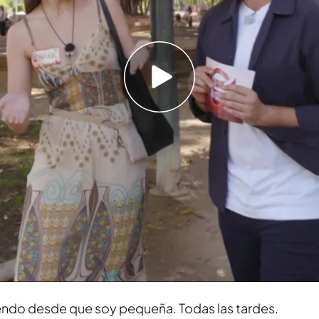
l concurso desde pequeña y sorprende al
 un concursante de 'Lo sabe, no lo sabe':
o!''
 se ha encontrado
Xuso Jones
a Marina, una joven
frutando de un paseo y que nada más ver al
 de lleno a concursar en
'Lo sabe, no lo sabe'
.
 ha sorprendido a Xuso Jones al confesarle ser
l del concurso de Cuatro.
viendo desde que soy pequeña. Todas las tardes.