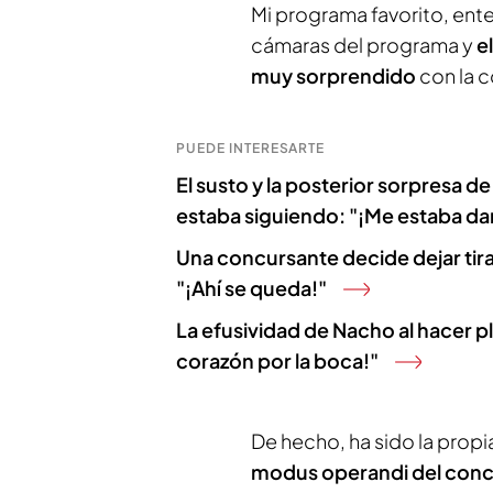
Mi programa favorito, ente
cámaras del programa y
e
muy sorprendido
con la c
PUEDE INTERESARTE
El susto y la posterior sorpresa d
estaba siguiendo: "¡Me estaba d
Una concursante decide dejar tira
"¡Ahí se queda!"
La efusividad de Nacho al hacer pl
corazón por la boca!"
De hecho, ha sido la propi
modus operandi del con