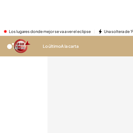
Los lugares donde mejor se va a ver el eclipse
Una soltera de '
Lo último
A la carta