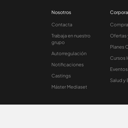
Nosotros
Corpora
Contacta
Comprar
Trabaja en nuestro
Ofertas 
grupo
Planes 
Autorregulación
Cursos 
Notificaciones
Eventos
Castings
Salud y 
Máster Mediaset