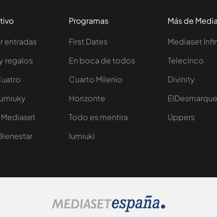
tivo
Programas
Más de Medi
 entradas
First Dates
Mediaset Infi
y regalos
En boca de todos
Telecinco
Cuatro
Cuarto Milenio
Divinity
Iumiuky
Horizonte
ElDesmarqu
 Mediaset
Todo es mentira
Uppers
Bienestar
Iumiuki