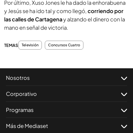
Por último, Xuso Jones le ha dado la enhorabuena
y Jesús se ha ido tal y como llegó,
corriendo por
las calles de Cartagena
y alzando el dinero con la
mano en señal de victoria.
TEMAS
Televisión
Concursos Cuatro
Nosotros
Corporativo
Programas
Más de Mediaset