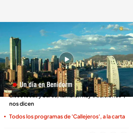
Avance de Callejeros
Callejeros
22 JUL 2024 - 13:38h.
El programa nos propone pasar un día en
Benidorm y conocer todo lo que ofrece
"Benidorm no es solamente sol, playa,
discotecas y bares, también hay tradiciones",
nos dicen
Todos los programas de 'Callejeros', a la carta