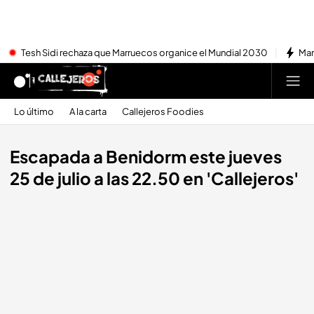
Tesh Sidi rechaza que Marruecos organice el Mundial 2030
Mar
Lo último
A la carta
Callejeros Foodies
Escapada a Benidorm este jueves
25 de julio a las 22.50 en 'Callejeros'