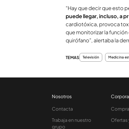
“Hay que decir que esto p
puede llegar, incluso, a 
cardiotóxica, provoca toxi
que monitorizar la función 
quirófano”, alertaba la de
TEMAS
Televisión
Medicina es
Nosotros
Corpora
Contacta
Comprar
Trabaja en nuestro
Ofertas 
grupo