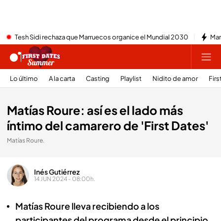
Tesh Sidi rechaza que Marruecos organice el Mundial 2030
Mar
Lo último
A la carta
Casting
Playlist
Nidito de amor
Firs
Matías Roure: así es el lado más
íntimo del camarero de 'First Dates'
Matías Roure.
Inés Gutiérrez
14 JUN 2024 - 08:00h.
Matías Roure lleva recibiendo a los
participantes del programa desde el principio