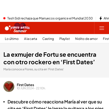
Tesh Sidi rechaza que Marruecos organice el Mundial 2030
Ahm
Lo último
A la carta
Casting
Playlist
Nidito de amor
Firs
La exmujer de Fortu se encuentra
con otro rockero en ‘First Dates’
María conoce a Flores, su cita en 'First Dates'
First Dates
10 JUN 2024 - 22:10h.
Descubre cómo reacciona María al ver que su
cita en ‘First Dates’ le lanza la guitarra a los pies