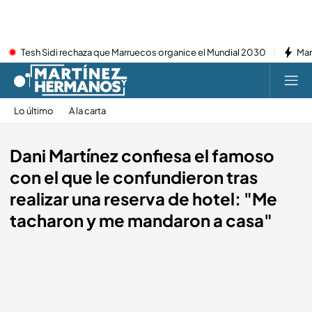
Tesh Sidi rechaza que Marruecos organice el Mundial 2030
Mar
Lo último
A la carta
Dani Martínez confiesa el famoso
con el que le confundieron tras
realizar una reserva de hotel: "Me
tacharon y me mandaron a casa"