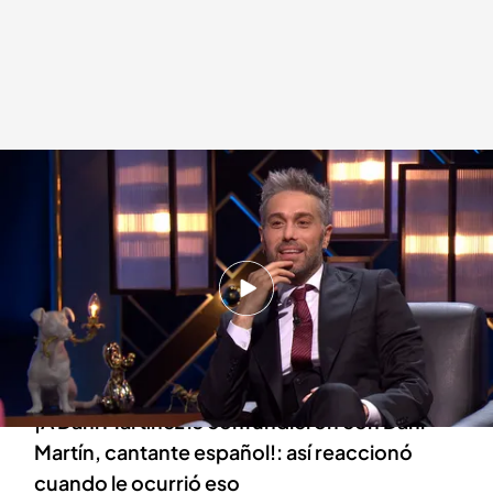
Dani Martínez en 'Martínez y Hermanos'
Martínez y Hermanos
03 JUN 2024 - 23:23h.
Dani Martínez afronta el último programa de
'Martínez y Hermanos': su anécdota que no ha
dejado indiferente a nadie
¡A Dani Martínez le confundieron con Dani
Martín, cantante español!: así reaccionó
cuando le ocurrió eso